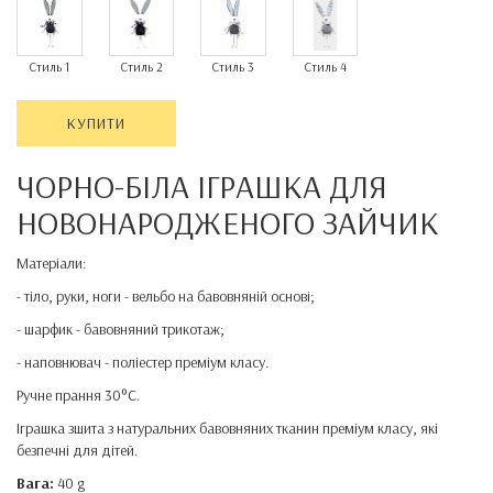
Стиль 1
Стиль 2
Стиль 3
Стиль 4
КУПИТИ
ЧОРНО-БІЛА ІГРАШКА ДЛЯ
НОВОНАРОДЖЕНОГО ЗАЙЧИК
Матеріали:
- тіло, руки, ноги - вельбо на бавовняній основі;
- шарфик - бавовняний трикотаж;
- наповнювач - поліестер преміум класу.
Ручне прання 30°C.
Іграшка зшита з натуральних бавовняних тканин преміум класу, які
безпечні для дітей.
Вага:
40 g