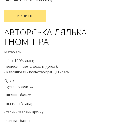
КУПИТИ
АВТОРСЬКА ЛЯЛЬКА
ГНОМ ТІРА
Матеріали:
- тіло -100% льон;
- волосся - овеча шерсть (кучері);
- наповнювач - поліестер преміум класу.
Одяг:
- сукня - бавовна;
- штанці - батист;
- шапка - в'язана;
- тапки - зваляни вручну;
- блузка - батист.