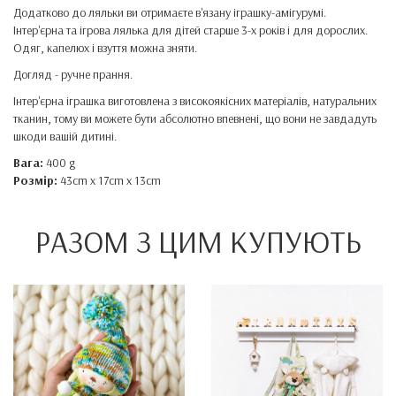
Додатково до ляльки ви отримаєте в'язану іграшку-амігурумі.
Інтер'єрна та ігрова лялька для дітей старше 3-х років і для дорослих.
Одяг, капелюх і взуття можна зняти.
Догляд - ручне прання.
Інтер'єрна іграшка виготовлена ​​з високоякісних матеріалів, натуральних
тканин, тому ви можете бути абсолютно впевнені, що вони не завдадуть
шкоди вашій дитині.
Вага:
400 g
Розмір:
43cm x 17cm x 13cm
РАЗОМ З ЦИМ КУПУЮТЬ