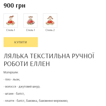
900 грн
Стиль 1
Стиль 1
Стиль 2
КУПИТИ
ЛЯЛЬКА ТЕКСТИЛЬНА РУЧНОЇ
РОБОТИ ЕЛЛЕН
Матеріали:
- тіло - льон;
- волосся - джутовий шнур;
- штани - батіст;
- плаття - батіст, бавовна, бавовняне мереживо;