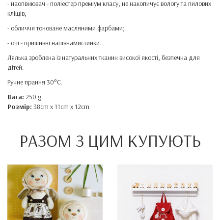
- наопвнювач - поліестер преміум класу, не накопичує вологу та пилових
кліщів;
- обличчя тоноване масляними фарбами;
- очі - пришивні напівнамистинки.
Лялька зроблена із натуральних тканин високої якості, безпечна для
дітей.
Ручне прання 30°C.
Вага:
250 g
Розмір:
38cm x 11cm x 12cm
РАЗОМ З ЦИМ КУПУЮТЬ