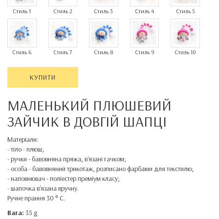
Стиль 1
Стиль 2
Стиль 3
Стиль 4
Стиль 5
Стиль 6
Стиль 7
Стиль 8
Стиль 9
Стиль 10
КУПИТИ
МАЛЕНЬКИЙ
ПЛЮШЕВИЙ
ЗАЙЧИК В
ДОВГІЙ
ШАПЦІ
Матеріали
:
-
тіло
-
плюш
;
-
ручки
-
бавовняна
пряжа
,
в'язані
гачком
;
-
особа
-
бавовняний
трикотаж
,
розписано
фарбами
для
текстилю
;
-
наповнювач
-
поліестер
преміум
класу
;
-
шапочка
в'язана
вручну
.
Ручне прання
30
° C
.
Вага:
35 g