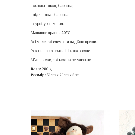
- основа - льон, бавовна;
- підкладка - бавовна;
- фурнітура - метал.
Машинне прання 40°C.
Всі маленькі елементи надійно пришиті.
Рюкзак легко прати. Швидко сохне.
М’які лямки, які можна регулювати.
Вага:
280 g
Розмір:
31cm x 28cm x 8cm