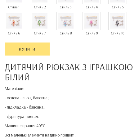
Стиль 1
Стиль 2
Стиль 3
Стиль 4
Стиль 5
Стиль 6
Стиль 7
Стиль 8
Стиль 9
Стиль 10
КУПИТИ
ДИТЯЧИЙ РЮКЗАК З ІГРАШКОЮ
БІЛИЙ
Матеріали:
- основа - льон, бавовна;
- підкладка - бавовна;
- фурнітура - метал.
Машинне прання 40°C.
Всі маленькі елементи надійно пришиті.