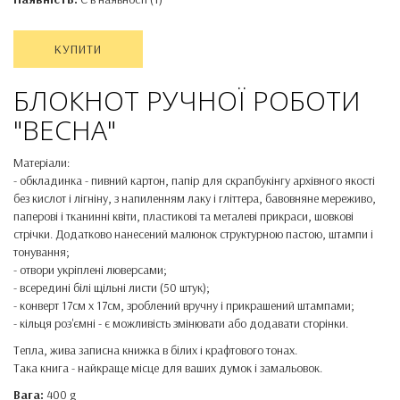
КУПИТИ
БЛОКНОТ РУЧНОЇ РОБОТИ
"ВЕСНА"
Матеріали:
- обкладинка - пивний картон, папір для скрапбукінгу архівного якості
без кислот і лігніну, з напиленням лаку і гліттера, бавовняне мереживо,
паперові і тканинні квіти, пластикові та металеві прикраси, шовкові
стрічки. Додатково нанесений малюнок структурною пастою, штампи і
тонування;
- отвори укріплені люверсами;
- всередині білі щільні листи (50 штук);
- конверт 17см х 17см, зроблений вручну і прикрашений штампами;
- кільця роз'ємні - є можливість змінювати або додавати сторінки.
Тепла, жива записна книжка в білих і крафтового тонах.
Така книга - найкраще місце для ваших думок і замальовок.
Вага:
400 g