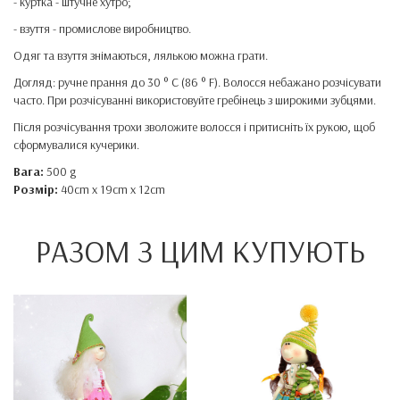
- куртка - штучне хутро;
- взуття - промислове виробництво.
Одяг та взуття знімаються, лялькою можна грати.
Догляд: ручне прання до 30 ° C (86 ° F). Волосся небажано розчісувати
часто. При розчісуванні використовуйте гребінець з широкими зубцями.
Після розчісування трохи зволожите волосся і притисніть їх рукою, щоб
сформувалися кучерики.
Вага:
500 g
Розмір:
40cm x 19cm x 12cm
РАЗОМ З ЦИМ КУПУЮТЬ