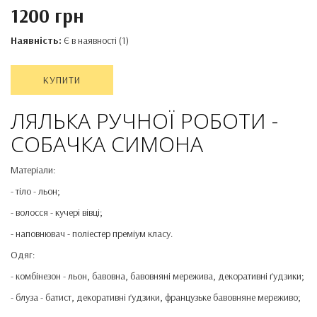
1200 грн
Наявність:
Є в наявності (1)
КУПИТИ
ЛЯЛЬКА РУЧНОЇ РОБОТИ -
СОБАЧКА СИМОНА
Матеріали:
- тіло - льон;
- волосся - кучері вівці;
- наповнювач - поліестер преміум класу.
Одяг:
- комбінезон - льон, бавовна, бавовняні мережива, декоративні ґудзики;
- блуза - батист, декоративні ґудзики, французьке бавовняне мереживо;