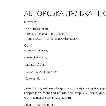
АВТОРСЬКА ЛЯЛЬКА ГН
Матеріали:
- тіло -100% льон;
- волосся - овеча шерсть (кучері);
- наповнювач - поліестер преміум класу.
Одяг:
- сукня - бавовна;
- штанці - батист;
- шапка - в'язана;
- тапки - зваляни вручну;
- блузка - батист.
Додатково до ляльки ви отримаєте в'язану іграшку-амігурум
Інтер'єрна та ігрова лялька для дітей старше 3-х років і для
Одяг, капелюх і взуття можна зняти.
Догляд - ручне прання.