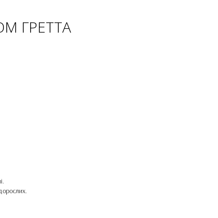
ОМ ГРЕТТА
і.
 дорослих.