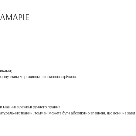
 АМАРІЕ
зиками;
ранцузьким мереживом і шовковою стрічкою.
ній машині в режимі ручного прання.
в, натуральних тканин, тому ви можете бути абсолютно впевнені, що вони не зав