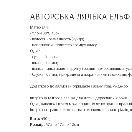
АВТОРСЬКА ЛЯЛЬКА ЕЛЬФ
Матеріали:
- тіло -100% льон;
- волосся - овеча шерсть (кучері);
- наповнювач - поліестер преміум класу.
Одяг:
- сукня - бавовна;
- штанці - батист;
- шапка і тапки зваляти вручну і розшиті декоративними гуд
- блузка - батист, прикрашена декоративними гудзиками, ф
Додатково до ляльки ви отримаєте в'язану іграшку-
декор
Інтер'єрна та ігрова лялька для дітей і дорослих 2-х років.
Одяг, капелюх і взуття можна зняти. Їх легко прати в праль
Інтер'єрна іграшка виготовлена ​​з високоякісних матеріалі
Вага:
450 g
Розмір:
47cm x 17cm x 12cm