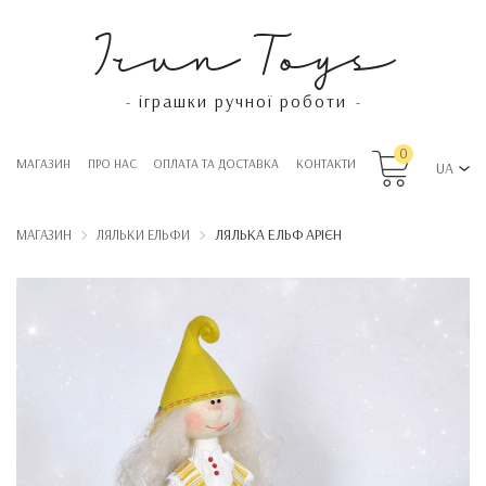
Irun Toys
іграшки ручної роботи
-
-
0
МАГАЗИН
ПРО НАС
OПЛАТА ТА ДОСТАВКА
КОНТАКТИ
UA
ЛЯЛЬКА ЕЛЬФ АРІЄН
МАГАЗИН
ЛЯЛЬКИ ЕЛЬФИ