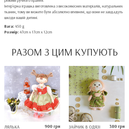
режимі ручного прання.
Інтер'єрна іграшка виготовлена ​​з високоякісних матеріалів, натуральних
тканин, тому ви можете бути абсолютно впевнені, що вони не завдадуть
шкоди вашій дитині.
Вага:
450 g
Розмір:
47cm x 17cm x 12cm
РАЗОМ З ЦИМ КУПУЮТЬ
900 грн
380 грн
ЛЯЛЬКА
ЗАЙЧИК В ОДЯЗІ