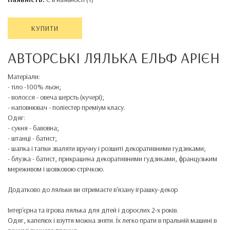
КУПИТИ
АВТОРСЬКІ ЛЯЛЬКА ЕЛЬФ АРІЄН
Матеріали:
- тіло -100% льон;
- волосся - овеча шерсть (кучері);
- наповнювач - поліестер преміум класу.
Одяг:
- сукня - бавовна;
- штанці - батист;
- шапка і тапки зваляти вручну і розшиті декоративними гудзиками;
- блузка - батист, прикрашена декоративними гудзиками, французьким
мереживом і шовковою стрічкою.
Додатково до ляльки ви отримаєте в'язану іграшку-
декор
Інтер'єрна та ігрова лялька для дітей і дорослих 2-х років.
Одяг, капелюх і взуття можна зняти. Їх легко прати в пральній машині в