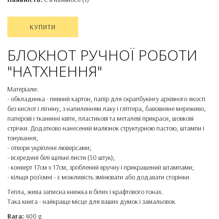
КУПИТИ
БЛОКНОТ РУЧНОЇ РОБОТИ
"НАТХНЕННЯ"
Матеріали:
- обкладинка - пивний картон, папір для скрапбукінгу архівного якості
без кислот і лігніну, з напиленням лаку і гліттера, бавовняне мереживо,
паперові і тканинні квіти, пластикові та металеві прикраси, шовкові
стрічки. Додатково нанесений малюнок структурною пастою, штампи і
тонування;
- отвори укріплені люверсами;
- всередині білі щільні листи (50 штук);
- конверт 17см х 17см, зроблений вручну і прикрашений штампами;
- кільця роз'ємні - є можливість змінювати або додавати сторінки.
Тепла, жива записна книжка в білих і крафтового тонах.
Така книга - найкраще місце для ваших думок і замальовок.
Вага:
400 g