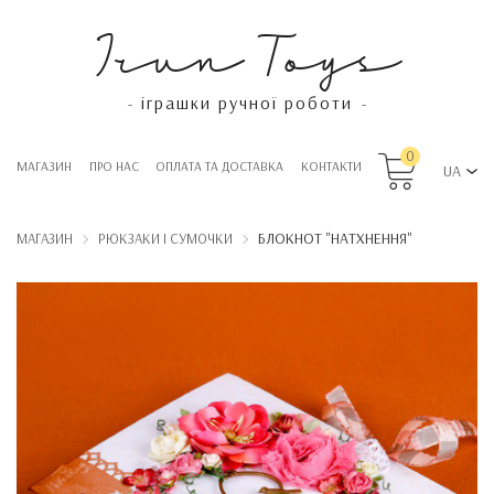
Irun Toys
іграшки ручної роботи
-
-
0
МАГАЗИН
ПРО НАС
OПЛАТА ТА ДОСТАВКА
КОНТАКТИ
UA
БЛОКНОТ "НАТХНЕННЯ"
МАГАЗИН
РЮКЗАКИ І СУМОЧКИ