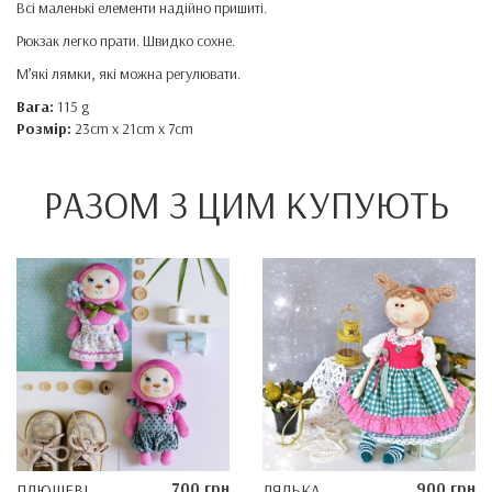
Всі маленькі елементи надійно пришиті.
Рюкзак легко прати. Швидко сохне.
М’які лямки, які можна регулювати.
Вага:
115 g
Розмір:
23cm x 21cm x 7cm
РАЗОМ З ЦИМ КУПУЮТЬ
700 грн
900 грн
ПЛЮШЕВІ
ЛЯЛЬКА