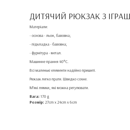
ДИТЯЧИЙ РЮКЗАК З ІГР
Матеріали:
- основа - льон, бавовна;
- підкладка - бавовна;
- фурнітура - метал.
Машинне прання 40°C.
Всі маленькі елементи надійно пришиті.
Рюкзак легко прати. Швидко сохне.
М’які лямки, які можна регулювати.
Вага:
170 g
Розмір:
27cm x 24cm x 6cm