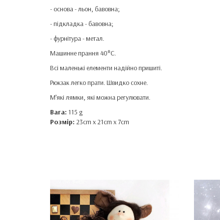
- основа - льон, бавовна;
- підкладка - бавовна;
- фурнітура - метал.
Машинне прання 40°C.
Всі маленькі елементи надійно пришиті.
Рюкзак легко прати. Швидко сохне.
М’які лямки, які можна регулювати.
Вага:
115 g
Розмір:
23cm x 21cm x 7cm