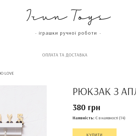
Irun Toys
іграшки ручної роботи
-
-
OПЛАТА ТА ДОСТАВКА
ЄЮ LOVE
РЮКЗАК З АП
380 грн
Наявність:
Є в наявності (14)
КУПИТИ