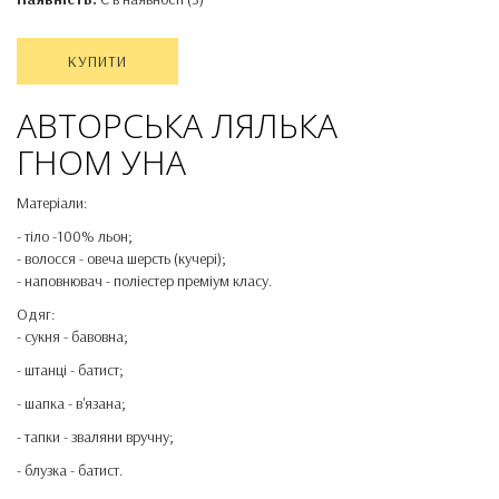
КУПИТИ
АВТОРСЬКА ЛЯЛЬКА
ГНОМ УНА
Матеріали:
- тіло -100% льон;
- волосся - овеча шерсть (кучері);
- наповнювач - поліестер преміум класу.
Одяг:
- сукня - бавовна;
- штанці - батист;
- шапка - в'язана;
- тапки - зваляни вручну;
- блузка - батист.