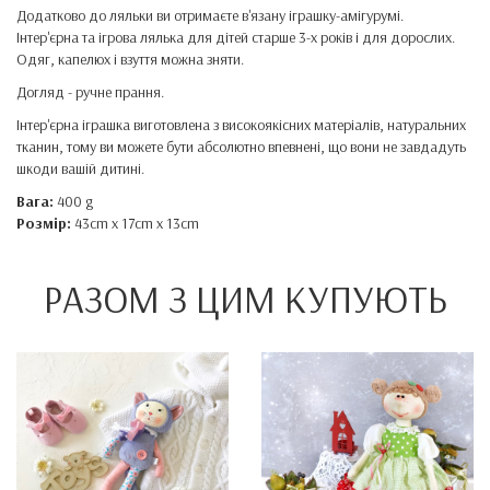
Додатково до ляльки ви отримаєте в'язану іграшку-амігурумі.
Інтер'єрна та ігрова лялька для дітей старше 3-х років і для дорослих.
Одяг, капелюх і взуття можна зняти.
Догляд - ручне прання.
Інтер'єрна іграшка виготовлена ​​з високоякісних матеріалів, натуральних
тканин, тому ви можете бути абсолютно впевнені, що вони не завдадуть
шкоди вашій дитині.
Вага:
400 g
Розмір:
43cm x 17cm x 13cm
РАЗОМ З ЦИМ КУПУЮТЬ