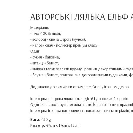
АВТОРСЬКІ ЛЯЛЬКА ЕЛЬФ 
Матеріали:
- тіло -100% льон;
- волосся - овеча шерсть (кучері);
- наповнювач - поліестер преміум класу.
Одяг:
- сукня - бавовна;
- штанці - батист;
- шапка і тапки зваляти вручну і розшиті декоративними гуд
- блузка - батист, прикрашена декоративними гудзиками, ф
Додатково до ляльки ви отримаєте в'язану іграшку-
декор
Інтер'єрна та ігрова лялька для дітей і дорослих 2-х років.
Одяг, капелюх і взуття можна зняти. Їх легко прати в праль
Інтер'єрна іграшка виготовлена ​​з високоякісних матеріалі
Вага:
450 g
Розмір:
47cm x 17cm x 12cm