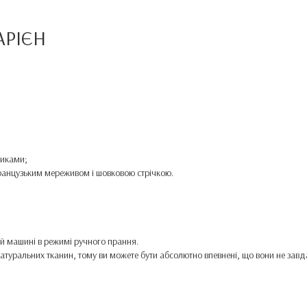
АРІЄН
зиками;
ранцузьким мереживом і шовковою стрічкою.
ній машині в режимі ручного прання.
в, натуральних тканин, тому ви можете бути абсолютно впевнені, що вони не зав