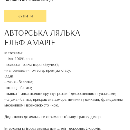
КУПИТИ
АВТОРСЬКА ЛЯЛЬКА
ЕЛЬФ АМАРІЕ
Матеріали:
- тіло -100% льон;
- волосся - овеча шерсть (кучері);
- наповнювач - поліестер преміум класу.
Одяг:
- сукня - бавовна;
- штанці - батист;
- шапка і тапки зваляти вручну і розшиті декоративними гудзиками;
- блузка - батист, прикрашена декоративними гудзиками, французьким
мереживом і шовковою стрічкою.
Додатково до ляльки ви отримаєте в'язану іграшку-
декор
Інтер'єрна та ігрова лялька для дітей і дорослих 2-х років.