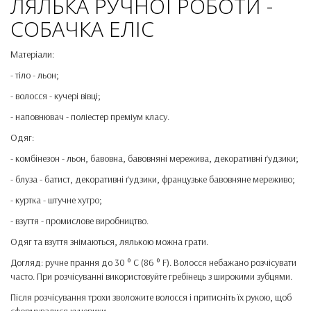
ЛЯЛЬКА РУЧНОЇ РОБОТИ -
СОБАЧКА ЕЛІС
Матеріали:
- тіло - льон;
- волосся - кучері вівці;
- наповнювач - поліестер преміум класу.
Одяг:
- комбінезон - льон, бавовна, бавовняні мережива, декоративні ґудзики;
- блуза - батист, декоративні ґудзики, французьке бавовняне мереживо;
- куртка - штучне хутро;
- взуття - промислове виробництво.
Одяг та взуття знімаються, лялькою можна грати.
Догляд: ручне прання до 30 ° C (86 ° F). Волосся небажано розчісувати
часто. При розчісуванні використовуйте гребінець з широкими зубцями.
Після розчісування трохи зволожите волосся і притисніть їх рукою, щоб