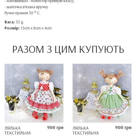
-
наповнювач
-
поліестер
преміум
класу
;
-
шапочка
в'язана
вручну
.
Ручне прання
30
° C
.
Вага:
35 g
Розмір:
13cm x 8cm x 4cm
РАЗОМ З ЦИМ КУПУЮТЬ
900 грн
900 грн
ЛЯЛЬКА
ЛЯЛЬКА
ТЕКСТИЛЬНА
ТЕКСТИЛЬНА