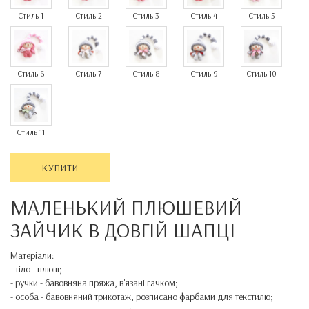
Стиль 1
Стиль 2
Стиль 3
Стиль 4
Стиль 5
Стиль 6
Стиль 7
Стиль 8
Стиль 9
Стиль 10
Стиль 11
КУПИТИ
МАЛЕНЬКИЙ
ПЛЮШЕВИЙ
ЗАЙЧИК В
ДОВГІЙ
ШАПЦІ
Матеріали
:
-
тіло
-
плюш
;
-
ручки
-
бавовняна
пряжа
,
в'язані
гачком
;
-
особа
-
бавовняний
трикотаж
,
розписано
фарбами
для
текстилю
;