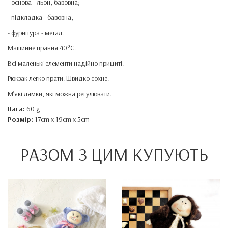
- основа - льон, бавовна;
- підкладка - бавовна;
- фурнітура - метал.
Машинне прання 40
°
C.
Всі маленькі елементи надійно пришиті.
Рюкзак легко прати. Швидко сохне.
М’які лямки, які можна регулювати.
Вага:
60 g
Розмір:
17cm x 19cm x 5cm
РАЗОМ З ЦИМ КУПУЮТЬ